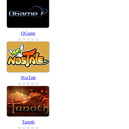
OGame
NosTale
Tanoth