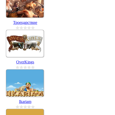
Троецарствие
OverKings
Ikariam