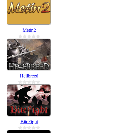
Metin2
Hellbreed
BiteFight