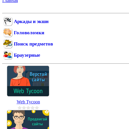
Главная
»
Онлайн игры
(
297
)
Аркады и экшн
Головоломки
Поиск предметов
Браузерные
Web Tycoon