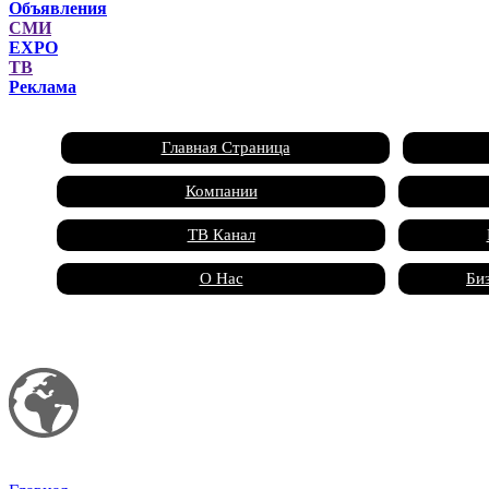
Объявления
СМИ
EXPO
ТВ
Реклама
Главная Страница
Компании
ТВ Канал
О Нас
Би
Мой сайт
Зоо Маркетплейс